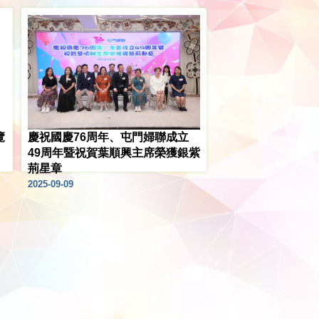
覽
慶祝國慶76周年、屯門婦聯成立
49周年暨祝賀葉順興主席榮獲銀紫
荊星章
2025-09-09