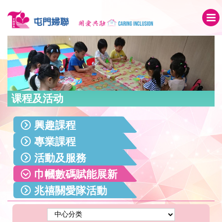
课程及活动
興趣課程
專業課程
活動及服務
巾幗數碼賦能展新
兆禧關愛隊活動
姿