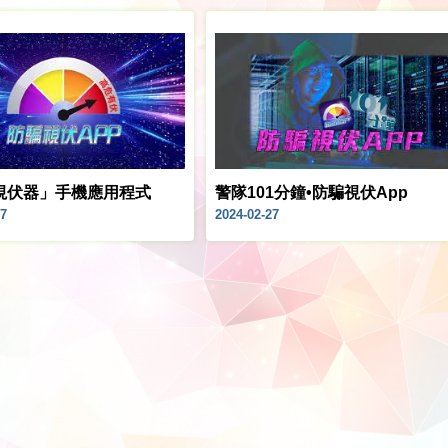
視伏器」手機應用程式
警隊101分鐘•防騙視伏App
27
2024-02-27