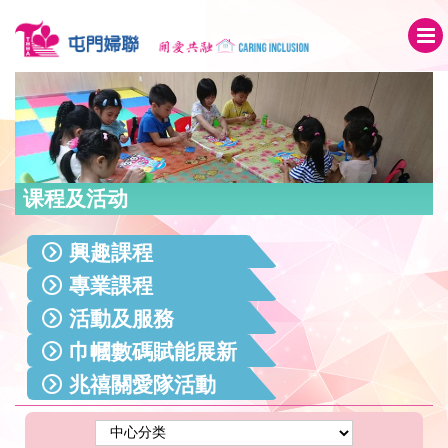
课程及活动
興趣課程
專業課程
活動及服務
巾幗數碼賦能展新
兆禧關愛隊活動
姿