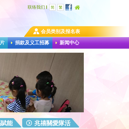
联络我们
简
繁
会员类别及报名表
片
捐款及义工招募
新闻中心
碼賦能
兆禧關愛隊活