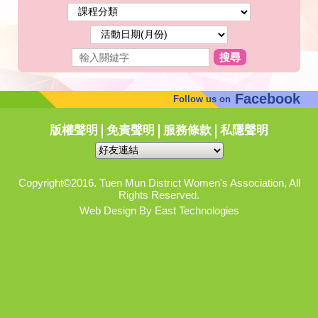
搜尋
Facebook
Follow us on
版權聲明
免責聲明
服務條款
私隱聲明
Copyright©2016. Tuen Mun District Women's Association, All
Rights Reserved.
Web Design By East Technologies