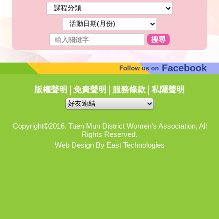
搜尋
Facebook
Follow us on
版權聲明
免責聲明
服務條款
私隱聲明
Copyright©2016. Tuen Mun District Women's Association, All
Rights Reserved.
Web Design By East Technologies