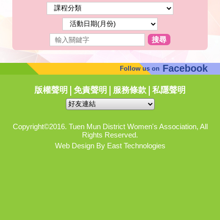
搜尋
Facebook
Follow us on
版權聲明
免責聲明
服務條款
私隱聲明
Copyright©2016. Tuen Mun District Women's Association, All
Rights Reserved.
Web Design By East Technologies