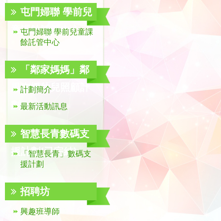
屯門婦聯 學前兒
童課餘託管中心
屯門婦聯 學前兒童課
餘託管中心
「鄰家媽媽」鄰
里支援幼兒照顧計
計劃簡介
劃
最新活動訊息
智慧長青數碼支
援計劃(已完結)
「智慧長青」數碼支
援計劃
招聘坊
興趣班導師