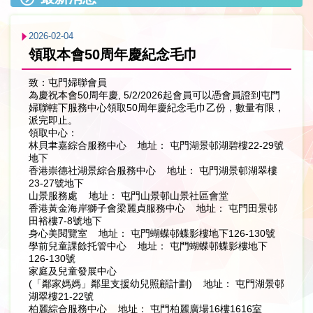
2026-02-04
領取本會50周年慶紀念毛巾
致：屯門婦聯會員
為慶祝本會50周年慶, 5/2/2026起會員可以憑會員證到屯門
婦聯轄下服務中心領取50周年慶紀念毛巾乙份，數量有限，
派完即止。
領取中心：
林貝聿嘉綜合服務中心 地址： 屯門湖景邨湖碧樓22-29號
地下
香港崇德社湖景綜合服務中心 地址： 屯門湖景邨湖翠樓
23-27號地下
山景服務處 地址： 屯門山景邨山景社區會堂
香港黃金海岸獅子會梁麗貞服務中心 地址： 屯門田景邨
田裕樓7-8號地下
身心美閱覽室 地址： 屯門蝴蝶邨蝶影樓地下126-130號
學前兒童課餘托管中心 地址： 屯門蝴蝶邨蝶影樓地下
126-130號
家庭及兒童發展中心
(「鄰家媽媽」鄰里支援幼兒照顧計劃) 地址： 屯門湖景邨
湖翠樓21-22號
柏麗綜合服務中心 地址： 屯門柏麗廣場16樓1616室