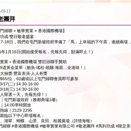
-03-17
老團拜
門婦聯 × 敏華實業 × 香港國際機場】
功成‧雙日敬老盛宴
17-18日，我們在屯門新墟煌府準備了「馬」上幸福的下午茶，連續兩場
26年1月16日(開始接受報名，先報先得，額滿即止！)
實業＋香港國際機場 雙巨頭聯手贊助
9道黃金菜單（鮑魚‧瑤柱‧燒雞‧海斑…全港味！）
大抽獎‧豐富表演‧人人有獎
$65/位，60歲或以上屯門婦聯會員即可參加
3/17(二) 14:30-16:00
3/18(三) 14:30-16:00
人限選一天，先報先得！）
｜屯門新墟煌府（雅都商場1樓）
｜14:00準時開放
熱線｜2129 2295
親臨以下中心即場報名：
、湖翠、蝴蝶、山景、良田、栢麗廣場（詳情海報）
門婦聯 #香港國際機場 #敏華實業有限公司 #敬老團拜 #馬到功成 #限定美