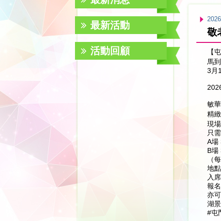
2026
最新活動
敬
活動回顧
【屯
馬到
3月
20
敏華
精緻
現場
只需
A場 
B場 
（每
地點
入席
報名
亦可
湖景
#屯