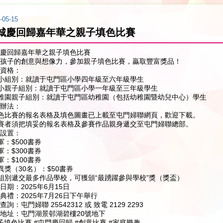
-05-15
城慶回歸嘉年華之親子填色比賽
慶回歸嘉年華之親子填色比賽
孩子的創意與想像力，參加親子填色比賽，贏取豐富獎品！
資格：
高小組別：就讀于屯門區小學四年級至六年級學生
初小親子組別：就讀于屯門區小學一年級至三年級學生
幼稚園親子組別：就讀于屯門區幼稚園（包括幼稚園暨幼兒中心）學生
辦法：
填色比賽的報名表格及填色圖畫已上載至屯門婦聯網頁，歡迎下載。
參賽者須把填妥的報名表格及參賽作品親身遞交至屯門婦聯總部。
設置：
冠軍：$500書券
亞軍：$300書券
季軍：$100書券
優異獎（30名）：$50書券
各組別遞交最多作品學校，可獲頒“最踴躍參與學校”獎（獎盃）
日期：2025年6月15日
典禮：2025年7月26日下午舉行
查詢：屯門婦聯 25542312 或 致電 2129 2293
地址：屯門湖景邨湖碧樓20號地下
子填色比賽 #屯門慶回歸 #創意比賽 #家庭樂趣