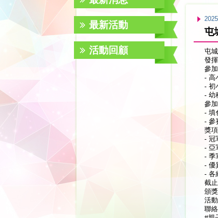
2025
最新活動
屯
活動回顧
屯城
發揮
參加
- 
- 
- 
參加
- 
- 
獎項
- 
- 
- 
- 
- 
截止
頒獎
活動
聯絡
#親