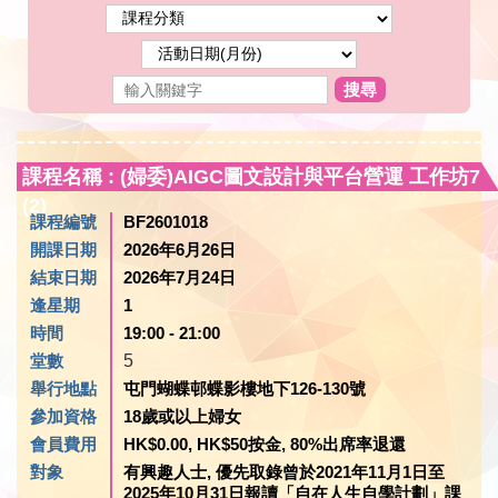
搜尋
課程名稱 : (婦委)AIGC圖文設計與平台營運 工作坊7
(2)
課程編號
BF2601018
開課日期
2026年6月26日
結束日期
2026年7月24日
逢星期
1
時間
19:00 - 21:00
堂數
5
舉行地點
屯門蝴蝶邨蝶影樓地下126-130號
參加資格
18歲或以上婦女
會員費用
HK$0.00, HK$50按金, 80%出席率退還
對象
有興趣人士, 優先取錄曾於2021年11月1日至
2025年10月31日報讀「自在人生自學計劃」課