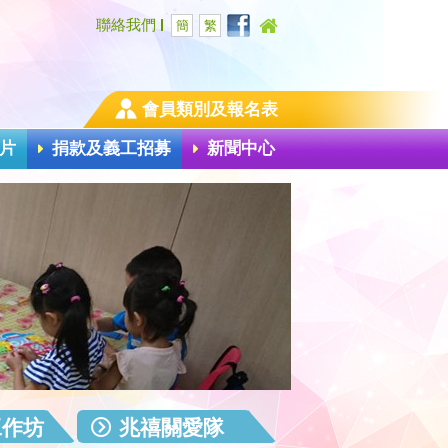
聯絡我們
簡
繁
會員類別及報名表
片
捐款及義工招募
新聞中心
工作坊
兆禧關愛隊