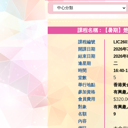
課程名稱 : 【暑期】楚河
課程編號
LIC260
開課日期
2026年
結束日期
2026年
逢星期
二
時間
16:40-1
堂數
5
舉行地點
香港黃
參加資格
有興趣
會員費用
$320.
對象
有興趣
名額
9
內容