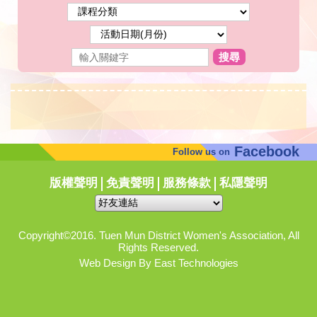
搜尋
Facebook
Follow us on
版權聲明
免責聲明
服務條款
私隱聲明
Copyright©2016. Tuen Mun District Women's Association, All
Rights Reserved.
Web Design By East Technologies