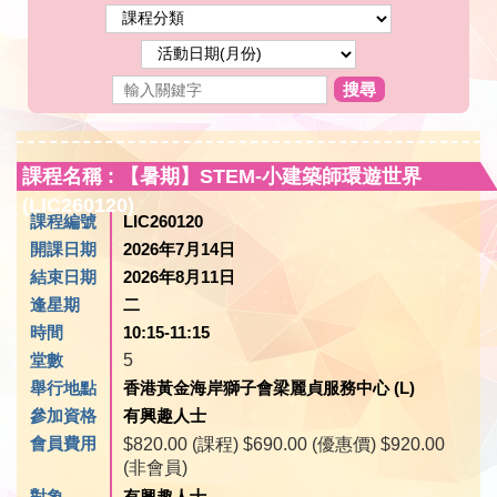
搜尋
課程名稱 : 【暑期】STEM-小建築師環遊世界
(LIC260120)
課程編號
LIC260120
開課日期
2026年7月14日
結束日期
2026年8月11日
逢星期
二
時間
10:15-11:15
堂數
5
舉行地點
香港黃金海岸獅子會梁麗貞服務中心 (L)
參加資格
有興趣人士
會員費用
$820.00 (課程) $690.00 (優惠價) $920.00
(非會員)
對象
有興趣人士