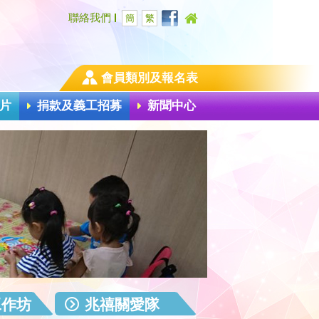
聯絡我們
簡
繁
會員類別及報名表
片
捐款及義工招募
新聞中心
工作坊
兆禧關愛隊